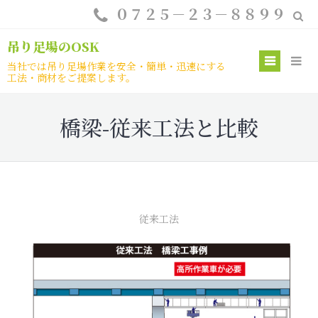
Skip
０７２５－２３－８８９９
to
content
吊り足場のOSK
Prim
当社では吊り足場作業を安全・簡単・迅速にする
工法・商材をご提案します。
Menu
橋梁-従来工法と比較
従来工法