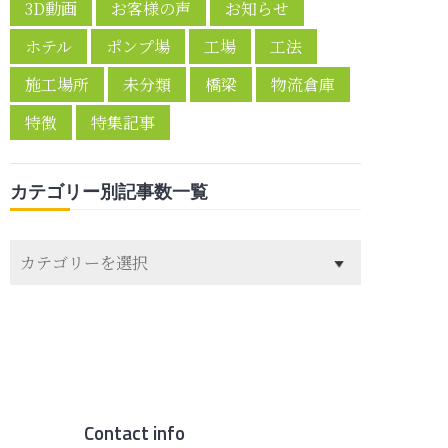
3D動画
お客様の声
お知らせ
ホテル
ポンプ場
工場
工法
施工場所
未分類
橋梁
物流倉庫
特徴
特集記事
カテゴリー別記事数一覧
カ
テ
ゴ
リ
ー
別
記
事
Contact info