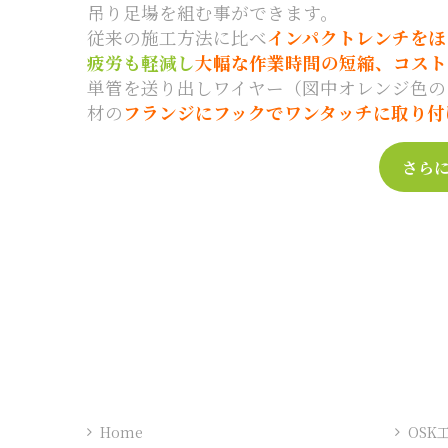
吊り足場を組む事ができます。
従来の施工方法に比べ
インパクトレンチをほ
疲労も軽減し
大幅な作業時間の短縮、コスト
単管を送り出しワイヤー（図中オレンジ色の
材の
フランジにフックでワンタッチに取り付
さら
Home
OSK