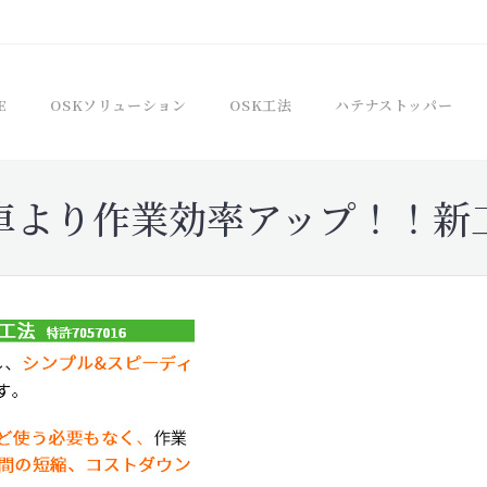
E
OSKソリューション
OSK工法
ハテナストッパー
車より作業効率アップ！！新