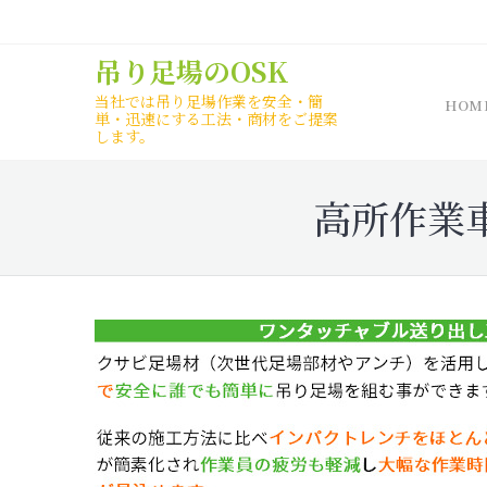
Skip
to
吊り足場のOSK
content
当社では吊り足場作業を安全・簡
HOM
単・迅速にする工法・商材をご提案
します。
高所作業