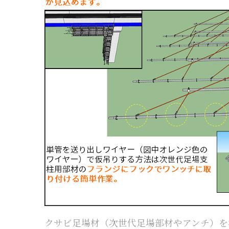
クサビ足場材（次世代足場部材やアンチ）を