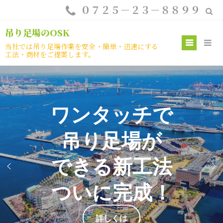
Skip
０７２５－２３－８８９９
to
content
吊り足場のOSK
Prim
当社では吊り足場作業を安全・簡単・迅速にする
工法・商材をご提案します。
Menu
ワンタッチで
工期とコストを
最大66%カット！
吊り足場が
設置場所を選ばない
できる新工法
「どこでも吊り足場」
ついに完成！
詳しくは
詳しくは