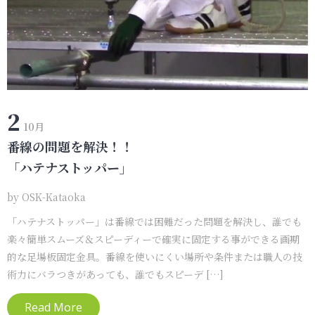
2
10月
番線の問題を解決！！
「ハテナストッパー」
by
OSK-Kataoka
「ハテナストッパー」は番線では困難だった問題を解決し、誰でも
楽々簡単スムーズ＆スピーディーで確実に固定する事ができる画期
的な足場板固定金具。番線を使いにくい場所や条件または職人の技
術力にバラつきがあっても、誰でもスピーデ […]
Read More