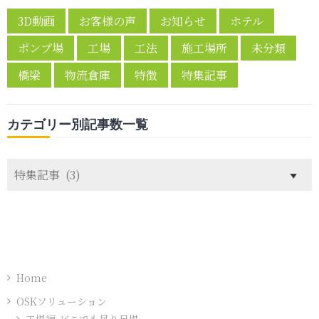
3D動画
お客様の声
お知らせ
ホテル
ポンプ場
工場
工法
施工場所
未分類
橋梁
物流倉庫
特徴
特集記事
カテゴリー別記事数一覧
カ
テ
ゴ
リ
ー
別
記
Home
事
OSKソリューション
数
工場編-どこでも吊り足場