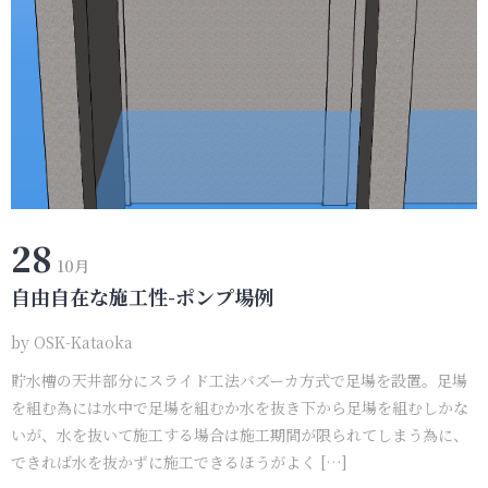
28
10月
自由自在な施工性-ポンプ場例
by
OSK-Kataoka
貯水槽の天井部分にスライド工法バズーカ方式で足場を設置。足場
を組む為には水中で足場を組むか水を抜き下から足場を組むしかな
いが、水を抜いて施工する場合は施工期間が限られてしまう為に、
できれば水を抜かずに施工できるほうがよく […]