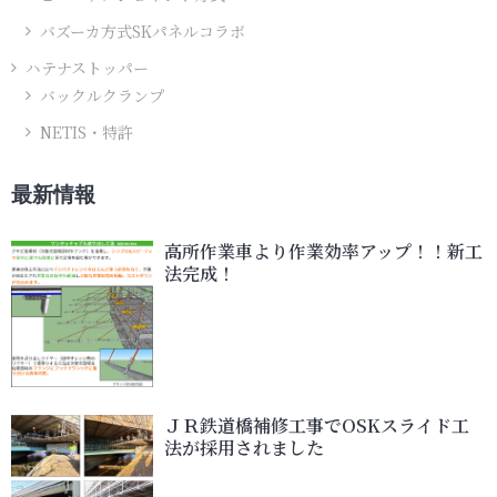
バズーカ方式SKパネルコラボ
ハテナストッパー
バックルクランプ
NETIS・特許
最新情報
高所作業車より作業効率アップ！！新工
法完成！
ＪＲ鉄道橋補修工事でOSKスライド工
法が採用されました