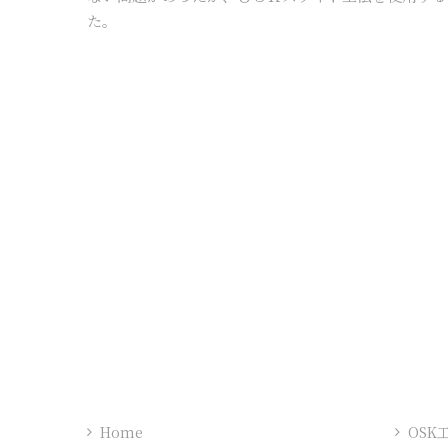
た。
Home
OSK