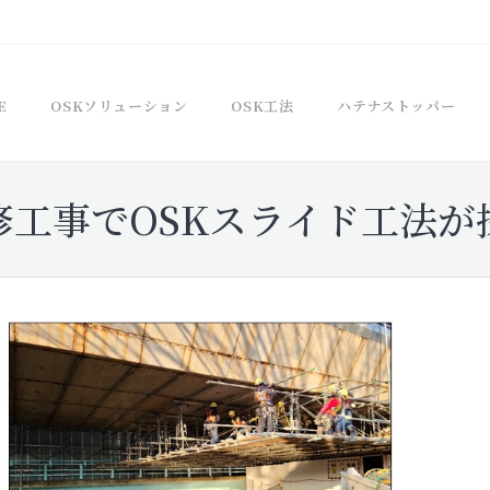
E
OSKソリューション
OSK工法
ハテナストッパー
修工事でOSKスライド工法が