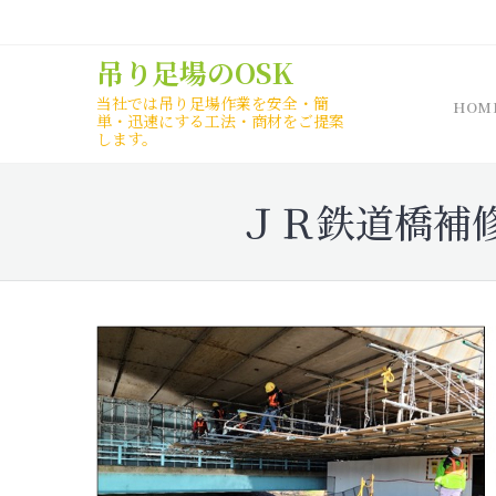
Skip
to
吊り足場のOSK
content
当社では吊り足場作業を安全・簡
HOM
単・迅速にする工法・商材をご提案
します。
ＪＲ鉄道橋補