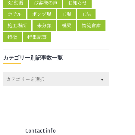
3D動画
お客様の声
お知らせ
ホテル
ポンプ場
工場
工法
施工場所
未分類
橋梁
物流倉庫
特徴
特集記事
カテゴリー別記事数一覧
カ
テ
ゴ
リ
ー
別
記
事
Contact info