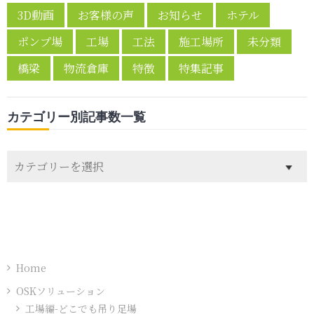
3D動画
お客様の声
お知らせ
ホテル
ポンプ場
工場
工法
施工場所
未分類
橋梁
物流倉庫
特徴
特集記事
カテゴリー別記事数一覧
カ
テ
ゴ
リ
ー
別
記
Home
事
OSKソリューション
数
工場編-どこでも吊り足場