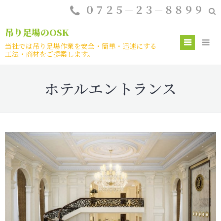
Skip
０７２５－２３－８８９９
to
content
吊り足場のOSK
Prim
当社では吊り足場作業を安全・簡単・迅速にする
工法・商材をご提案します。
Menu
ホテルエントランス