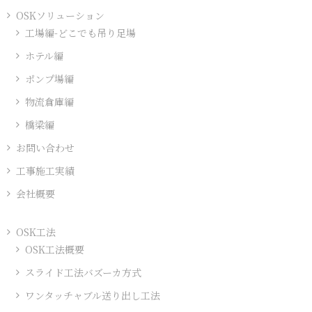
事
OSKソリューション
数
工場編-どこでも吊り足場
一
ホテル編
覧
ポンプ場編
物流倉庫編
橋梁編
お問い合わせ
工事施工実績
会社概要
OSK工法
OSK工法概要
スライド工法バズーカ方式
ワンタッチャブル送り出し工法