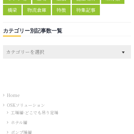
橋梁
物流倉庫
特徴
特集記事
カテゴリー別記事数一覧
カ
テ
ゴ
リ
ー
別
記
Home
事
OSKソリューション
数
工場編-どこでも吊り足場
一
ホテル編
覧
ポンプ場編