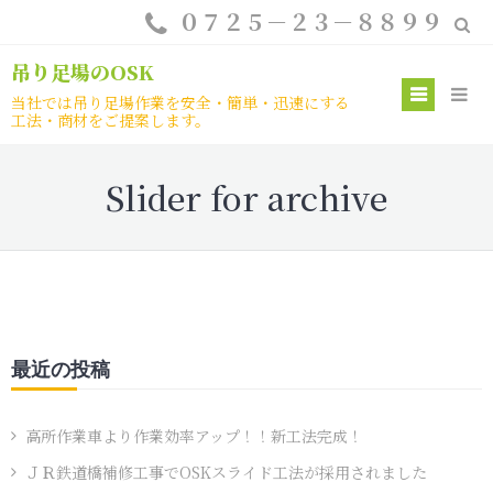
Skip
０７２５－２３－８８９９
to
content
吊り足場のOSK
Prim
当社では吊り足場作業を安全・簡単・迅速にする
工法・商材をご提案します。
Menu
Slider for archive
最近の投稿
高所作業車より作業効率アップ！！新工法完成！
ＪＲ鉄道橋補修工事でOSKスライド工法が採用されました