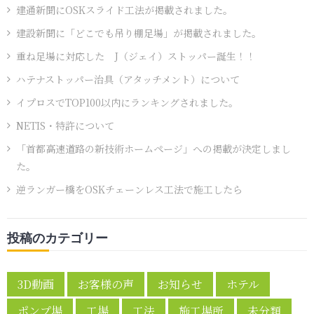
建通新聞にOSKスライド工法が掲載されました。
建設新聞に「どこでも吊り棚足場」が掲載されました。
重ね足場に対応した J（ジェイ）ストッパー誕生！！
ハテナストッパー治具（アタッチメント）について
イプロスでTOP100以内にランキングされました。
NETIS・特許について
「首都高速道路の新技術ホームページ」への掲載が決定しまし
た。
逆ランガー橋をOSKチェーンレス工法で施工したら
投稿のカテゴリー
3D動画
お客様の声
お知らせ
ホテル
ポンプ場
工場
工法
施工場所
未分類